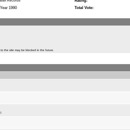
Bali Records
Rating:
Year 1990
Total Vote:
to the site may be blocked in the future.
持