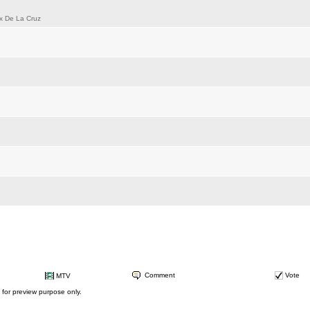
e La Cruz
Comment
Vote
MTV
d for preview purpose only.