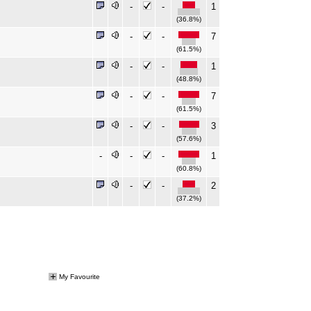
-
-
1
(36.8%)
-
-
7
(61.5%)
-
-
1
(48.8%)
-
-
7
(61.5%)
-
-
3
(57.6%)
-
-
-
1
(60.8%)
-
-
2
(37.2%)
My Favourite