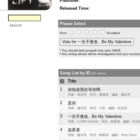
Publisher:
Released Time:
Please Select
Poor
Excellent
* You should limit yourself only vote ONCE.
* Any voting abuse will be investigated and your access 
Song List by ID
(31 votes)
ID
Title
1
你知道我在等你嗎
作曲：張洪亮 作詞：潘偉源 編曲：倫永亮
2
是你
作曲：倫永亮 作詞：小美 編曲：杜自持
3
一生不會改...Be My Valentine
作曲：A.Hil/P.Sinfield 作詞：林振強 編曲：杜自
4
追星者
作曲：倫永亮 作詞：林振強 編曲：Terry Chan