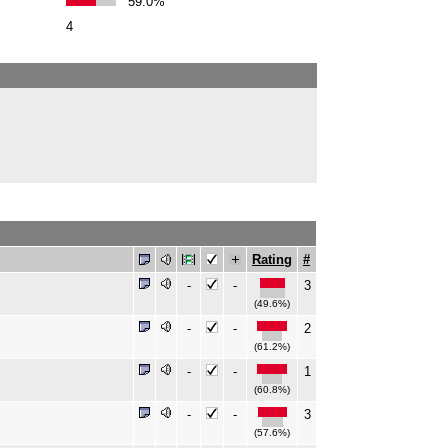
59.0%
4
Rating
#
-
-
3
(49.6%)
-
-
2
(61.2%)
-
-
1
(60.8%)
-
-
3
(57.6%)