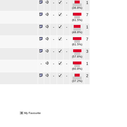
-
-
1
(36.8%)
-
-
7
(61.5%)
-
-
1
(48.8%)
-
-
7
(61.5%)
-
-
3
(57.6%)
-
-
-
1
(60.8%)
-
-
2
(37.2%)
My Favourite