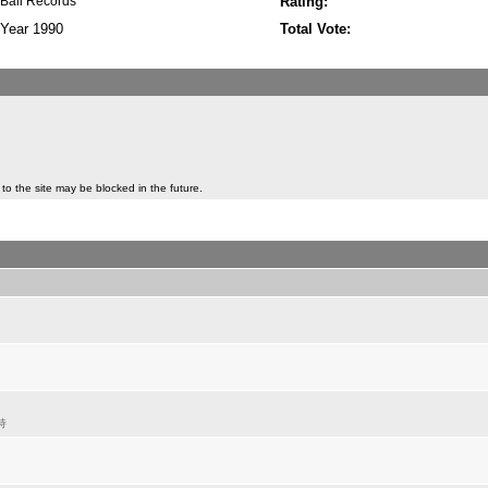
Bali Records
Rating:
Year 1990
Total Vote:
to the site may be blocked in the future.
持