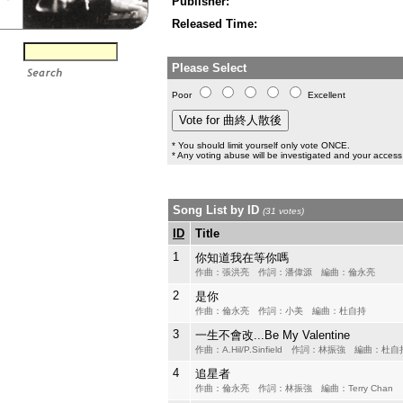
Publisher:
Released Time:
Please Select
Poor
Excellent
* You should limit yourself only vote ONCE.
* Any voting abuse will be investigated and your access 
Song List by ID
(31 votes)
ID
Title
1
你知道我在等你嗎
作曲：張洪亮 作詞：潘偉源 編曲：倫永亮
2
是你
作曲：倫永亮 作詞：小美 編曲：杜自持
3
一生不會改...Be My Valentine
作曲：A.Hil/P.Sinfield 作詞：林振強 編曲：杜自
4
追星者
作曲：倫永亮 作詞：林振強 編曲：Terry Chan