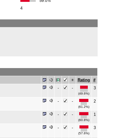
59.0%
4
Rating
#
-
-
3
(49.6%)
-
-
2
(61.2%)
-
-
1
(60.8%)
-
-
3
(57.6%)