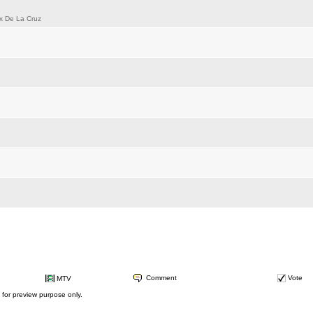
e La Cruz
Comment
Vote
MTV
d for preview purpose only.