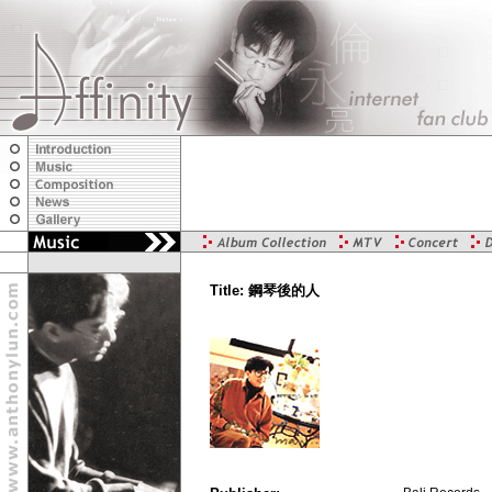
Title: 鋼琴後的人