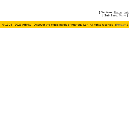
[ Sections:
Home
|
Int
[ Sub Sites:
Store
|
© 1998 - 2026 Affinity - Discover the music magic of Anthony Lun. All rights reserved. (
Privacy