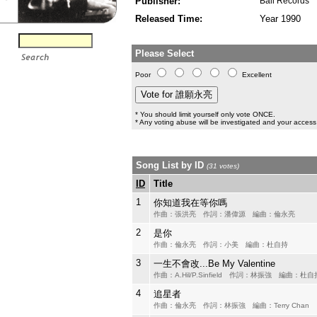
Publisher:
Bali Records
Released Time:
Year 1990
Please Select
Poor
Excellent
* You should limit yourself only vote ONCE.
* Any voting abuse will be investigated and your access 
Song List by ID
(31 votes)
ID
Title
1
你知道我在等你嗎
作曲：張洪亮 作詞：潘偉源 編曲：倫永亮
2
是你
作曲：倫永亮 作詞：小美 編曲：杜自持
3
一生不會改...Be My Valentine
作曲：A.Hil/P.Sinfield 作詞：林振強 編曲：杜自
4
追星者
作曲：倫永亮 作詞：林振強 編曲：Terry Chan